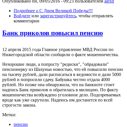
Опубликовано
пн, 09/05/2016 - 09:23
пользователем
alexd
Подробнее
о С Днем Великой Победы!!!
Войдите
или
зарегистрируйтесь
, чтобы отправлять
комментарии
Банк приколов повысил пенсию
12 апреля 2015 года Главное управление МВД России по
Нижегородской области сообщили о факте мошенничества.
Нехорошие люди, а попросту "редиски", "обрадовали"
пенсионерку из Шахуньи новостью, что ей повысили пенсию
на тысячу рублей, дали расписаться в ведомости и дали 5000
рублей и попросили сдачу. Бабушка честно отдала 4000
рублей. Но позже она обнаружила, что на банкноте стоит
надпись Банк приколов и обратилась в милицию. По факту
мошенничества возбуждено уголовное дело. Подозреваемых
вроде как уже скрутили. Надеюсь им достанется по всей
строгости закона.
Метки:
пенсии