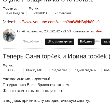
Форумы:
Метки:
Тема Недели
ПРАЗДНИК
23 февраля
[video:
http://www.youtube.com/watch?v=WhbBqNt80sc]
Опубликовано
чт, 23/02/2012 - 21:53
пользователем
alexd
или
Подробнее
о С Днем Защитника Отечества!
18 комментариев
Войдите
зар
Теперь Саня top4ek и Ирина top4ek 
Метки:
ЛЮБОВЬ
ПРАЗДНИК
Поздравляю
с днем свадьбы
мол
Уважаемые молодожены!
Поздравляю Вас с бракосочетанием!
Желаю всего самого наилучшего!
в подарок примите эту юмористическую сценку: