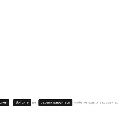
или
, чтобы отправлять коммента
а) могут спать без трусов!
риев
Войдите
зарегистрируйтесь