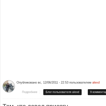
Опубликовано
вс, 12/06/2011 - 22:53
пользователем
alexd
Подробнее
о Теперь Саня top4ek и Ирина top4ek (фамилия муж
Блог пользователя alexd
9 коммента