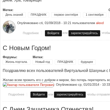
днем. Ура, товарищи!
Метки:
День знаний
ПРАЗДНИК
первое сентября
1 сентяюбря
Опубликовано
сб, 01/09/2018 - 10:21
пользователем
alexd
или
, чтоб
Подробнее
о Новости Шахуньи: С Днём знаний и Мира
Войдите
зарегистрируйтесь
С Новым Годом!
Форумы:
Метки:
Жизнь портала.
Новый год
ПРАЗДНИК
будущее
Поздравляю всех пользователей Виртуальной Шахуньи с
Желаю всем прожить его с добром и миром, без потерь перетерпеть вс
Опубликовано
ср, 01/01/2014 - 10:33
или
, чтобы отправл
Подробнее
о С Новым Годом!
Войдите
зарегистрируйтесь
С Днем Защитника Отечества!