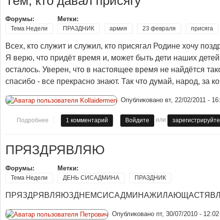
Тем, кто давал присягу
Форумы:
Метки:
Тема Недели
ПРАЗДНИК
армия
23 февраля
присяга
Всех, кто служит и служил, кто присягал Родине хочу поз
Я верю, что придёт время и, может быть дети наших детей 
осталось. Уверен, что в настоящее время не найдётся так
спасибо - все прекрасно знают. Так что думай, народ, за ко
Опубликовано
вт, 22/02/2011 - 16
или
Подробнее
о Тем, кто давал присягу
1 комментарий
Войдите
зарегистрируйте
ПРЯЗДРЯВЛЯЮ
Форумы:
Метки:
Тема Недели
ДЕНЬ СИСАДМИНА
ПРАЗДНИК
ПРЯЗДРЯВЛЯЮЗДНЕМСИСАДМИНАЖИЛАЮЩАСТЯВЛ
Опубликовано
пт, 30/07/2010 - 12:02