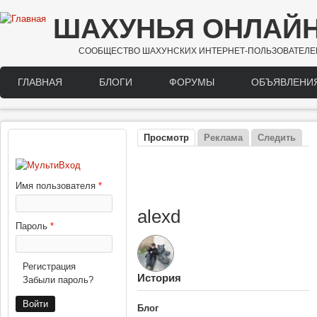
Перейти к основному содержанию
ШАХУНЬЯ ОНЛАЙ
СООБЩЕСТВО ШАХУНСКИХ ИНТЕРНЕТ-ПОЛЬЗОВАТЕЛЕ
ГЛАВНАЯ
БЛОГИ
ФОРУМЫ
ОБЪЯВЛЕНИ
Main menu
Просмотр
(активная вкладка)
Реклама
Следить
ВХОД
Главные вкладки
Имя пользователя
*
alexd
Пароль
*
Регистрация
История
Забыли пароль?
Блог