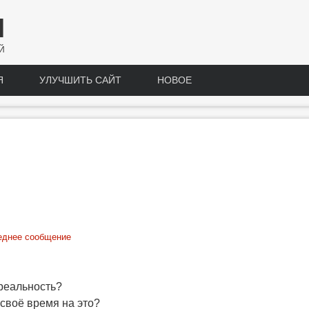
Н
Й
Я
УЛУЧШИТЬ САЙТ
НОВОЕ
еднее сообщение
 реальность?
своё время на это?