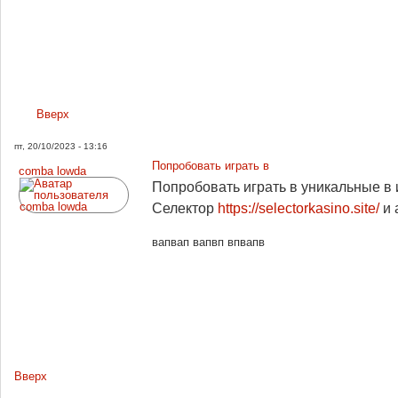
Вверх
пт, 20/10/2023 - 13:16
Попробовать играть в
comba lowda
Попробовать играть в уникальные в 
Селектор
https://selectorkasino.site/
и 
вапвап вапвп впвапв
Вверх