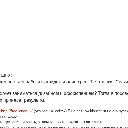
здно :)
твенное, что работать придется один хрен. Т.е. кнопки "Ска
), хочет заниматься дизайном и оформлением? Тогда я посо
о принесет результат.
http://free-lance.ru/
(это разные сайты) Еще есть weblancer.ru но его руг
ыл старше.
о для себя, изучать, чтобы было что показать в интернете.
ожет больше или меньше) которые не стыдно показать - покупай на этих