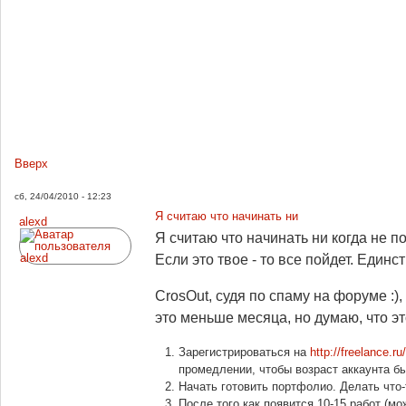
Вверх
сб, 24/04/2010 - 12:23
Я считаю что начинать ни
alexd
Я считаю что начинать ни когда не по
Если это твое - то все пойдет. Единс
CrosOut, судя по спаму на форуме :
это меньше месяца, но думаю, что эт
Зарегистрироваться на
http://freelance.ru/
промедлении, чтобы возраст аккаунта б
Начать готовить портфолио. Делать что-т
После того как появится 10-15 работ (м