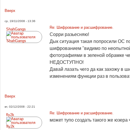
Вверх
ср, 19/11/2008 - 13:36
Re: Шифрование и расшифрование.
ShahGangs
Сорри разьесняю!
Дык ситуация такая попросили ОС пол
шифрованием "видимо по неопытной г
фотографиями в зеленой обрамке че 
НЕДОСТУПНО!
Давай лазать чего да как захожу в ш
изменениям функции раз в пользоват
Вверх
вт, 02/12/2008 - 22:21
Re: Шифрование и расшифрование.
fly2k
может тупо создать такого же юзера ч