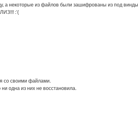
нду, а некоторые из файлов были зашифрованы из под винд
З!!! :'(
ся со своими файлами.
о ни одна из них не восстановила.