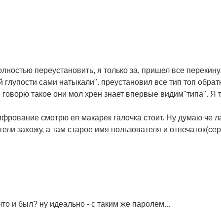
ностью переустановить, я только за, пришел все перекинул
лупости сами натыкали". преустановил все тип топ обратно
говорю такое они мол хрен знает впервые видим"типа". Я 
ифрование смотрю еп макарек галочка стоит. Ну думаю че ла
ели захожу, а там старое имя пользователя и отпечаток(се
то и был? ну идеально - с таким же паролем...