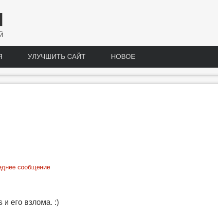
Н
Й
Я
УЛУЧШИТЬ САЙТ
НОВОЕ
еднее сообщение
и его взлома. :)