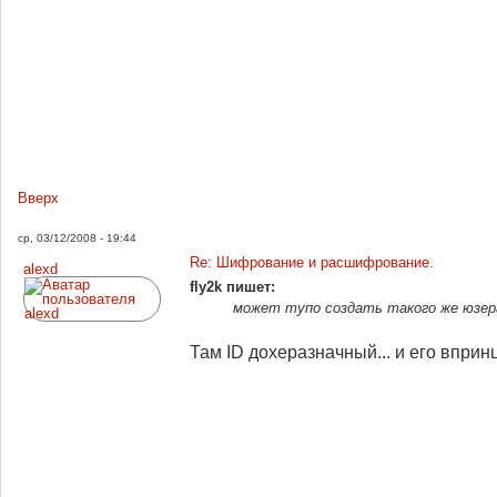
Вверх
ср, 03/12/2008 - 19:44
Re: Шифрование и расшифрование.
alexd
fly2k пишет:
может тупо создать такого же юзера 
Там ID дохеразначный... и его впринц