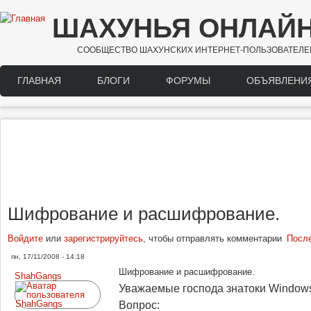
Перейти к основному содержанию
ШАХУНЬЯ ОНЛАЙ
СООБЩЕСТВО ШАХУНСКИХ ИНТЕРНЕТ-ПОЛЬЗОВАТЕЛЕ
ГЛАВНАЯ
БЛОГИ
ФОРУМЫ
ОБЪЯВЛЕНИ
Main menu
Шифрование и расшифрование.
Войдите
или
зарегистрируйтесь
, чтобы отправлять комментарии
Посл
пн, 17/11/2008 - 14:18
Шифрование и расшифрование.
ShahGangs
Уважаемые господа знатоки Windows 
Вопрос: