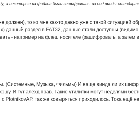
ду, а некоторые из файлов были зашифрованы из под винды стандар
не должен), то ко мне как-то давно уже с такой ситуацией об
х) данный раздел в FAT32, данные стали доступны (видимо
ть - например на флеш носителе (зашифровать, а затем вз
ы. (Системные, Музыка, Фильмы) И ваще винда ли их шифра
эшу. И тут алехд прав. Такие утилитки могут неделями бесто
 с PlotnikovAP. так же ковыряться приходилось. Тока ещё н