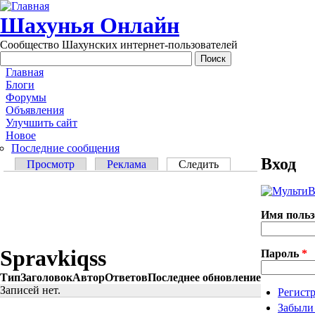
Перейти к основному содержанию
Шахунья Онлайн
Сообщество Шахунских интернет-пользователей
Main menu
Главная
Блоги
Форумы
Объявления
Улучшить сайт
Новое
Последние сообщения
Вход
Главные вкладки
Просмотр
Реклама
Следить
(активная вкладка)
Имя поль
Spravkiqss
Пароль
*
Тип
Заголовок
Автор
Ответов
Последнее обновление
Записей нет.
Регист
Забыли