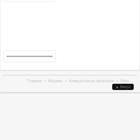
Вы здесь
Главная
»
Форумы
»
Компьютерная категория
»
Игры
▲ Вверх