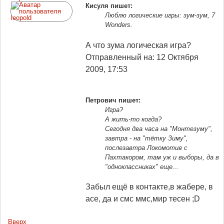
Кисуля пишет:
Люблю логические игры: зум-зум, 7
Wonders.
А что зума логическая игра?
Отправленный на: 12 Октября
2009, 17:53
Петрович пишет:
Игра?
А жить-то когда?
Сегодня два часа на "Монтезуму",
завтра - на "тётку Зиму",
послезавтра Локомотив с
Пахтакором, там уж и выборы, да в
"одноклассниках" еще...
Забыл ещё в контакте,в жабере, в
асе, да и смс ммс,мир тесен ;D
Вверх