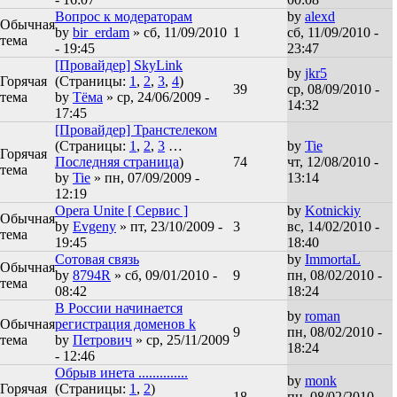
Вопрос к модераторам
by
alexd
Обычная
by
bir_erdam
» сб, 11/09/2010
1
сб, 11/09/2010 -
тема
- 19:45
23:47
[Провайдер] SkyLink
by
jkr5
Горячая
(Страницы:
1
,
2
,
3
,
4
)
39
ср, 08/09/2010 -
тема
by
Tёма
» ср, 24/06/2009 -
14:32
17:45
[Провайдер] Транстелеком
(Страницы:
1
,
2
,
3
…
by
Tie
Горячая
Последняя страница
)
74
чт, 12/08/2010 -
тема
by
Tie
» пн, 07/09/2009 -
13:14
12:19
Opera Unite [ Сервис ]
by
Kotnickiy
Обычная
by
Evgeny
» пт, 23/10/2009 -
3
вс, 14/02/2010 -
тема
19:45
18:40
Сотовая связь
by
ImmortaL
Обычная
by
8794R
» сб, 09/01/2010 -
9
пн, 08/02/2010 -
тема
08:42
18:24
В России начинается
by
roman
Обычная
регистрация доменов k
9
пн, 08/02/2010 -
тема
by
Петрович
» ср, 25/11/2009
18:24
- 12:46
Обрыв инета ..............
by
monk
Горячая
(Страницы:
1
,
2
)
18
пн, 08/02/2010 -