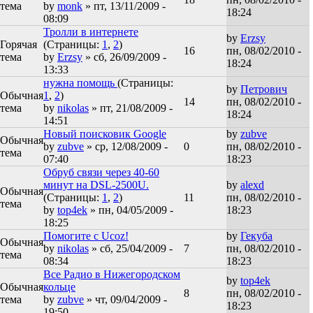
тема
by
monk
» пт, 13/11/2009 -
18:24
08:09
Тролли в интернете
by
Erzsy
Горячая
(Страницы:
1
,
2
)
16
пн, 08/02/2010 -
тема
by
Erzsy
» сб, 26/09/2009 -
18:24
13:33
нужна помощь
(Страницы:
by
Петрович
Обычная
1
,
2
)
14
пн, 08/02/2010 -
тема
by
nikolas
» пт, 21/08/2009 -
18:24
14:51
Новый поисковик Google
by
zubve
Обычная
by
zubve
» ср, 12/08/2009 -
0
пн, 08/02/2010 -
тема
07:40
18:23
Обруб связи через 40-60
минут на DSL-2500U.
by
alexd
Обычная
(Страницы:
1
,
2
)
11
пн, 08/02/2010 -
тема
by
top4ek
» пн, 04/05/2009 -
18:23
18:25
Помогите с Ucoz!
by
Гекуба
Обычная
by
nikolas
» сб, 25/04/2009 -
7
пн, 08/02/2010 -
тема
08:34
18:23
Все Радио в Нижегородском
by
top4ek
Обычная
кольце
8
пн, 08/02/2010 -
тема
by
zubve
» чт, 09/04/2009 -
18:23
19:50