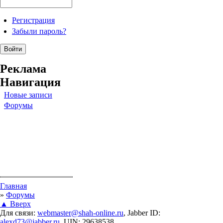
Регистрация
Забыли пароль?
Реклама
Навигация
Новые записи
Форумы
Вы здесь
Главная
»
Форумы
▲ Вверх
Для связи:
webmaster@shah-online.ru
, Jabber ID:
alexd73@jabber.ru
, UIN: 29638538