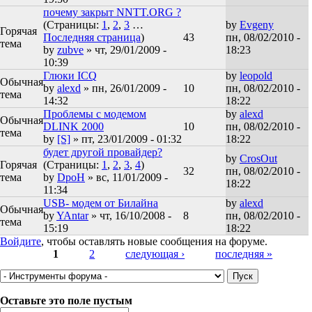
почему закрыт NNTT.ORG ?
(Страницы:
1
,
2
,
3
…
by
Evgeny
Горячая
Последняя страница
)
43
пн, 08/02/2010 -
тема
by
zubve
» чт, 29/01/2009 -
18:23
10:39
Глюки ICQ
by
leopold
Обычная
by
alexd
» пн, 26/01/2009 -
10
пн, 08/02/2010 -
тема
14:32
18:22
Проблемы с модемом
by
alexd
Обычная
DLINK 2000
10
пн, 08/02/2010 -
тема
by
[S]
» пт, 23/01/2009 - 01:32
18:22
будет другой провайдер?
by
CrosOut
Горячая
(Страницы:
1
,
2
,
3
,
4
)
32
пн, 08/02/2010 -
тема
by
DpoH
» вс, 11/01/2009 -
18:22
11:34
USB- модем от Билайна
by
alexd
Обычная
by
YAntar
» чт, 16/10/2008 -
8
пн, 08/02/2010 -
тема
15:19
18:22
Войдите
, чтобы оставлять новые сообщения на форуме.
Страницы
1
2
следующая ›
последняя »
Оставьте это поле пустым