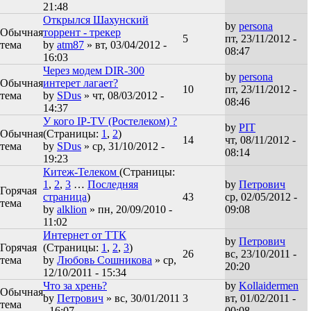
21:48
Открылся Шахунский
by
persona
Обычная
торрент - трекер
5
пт, 23/11/2012 -
тема
by
atm87
» вт, 03/04/2012 -
08:47
16:03
Через модем DIR-300
by
persona
Обычная
интерет лагает?
10
пт, 23/11/2012 -
тема
by
SDus
» чт, 08/03/2012 -
08:46
14:37
У кого IP-TV (Ростелеком) ?
by
PIT
Обычная
(Страницы:
1
,
2
)
14
чт, 08/11/2012 -
тема
by
SDus
» ср, 31/10/2012 -
08:14
19:23
Китеж-Телеком
(Страницы:
1
,
2
,
3
…
Последняя
by
Петрович
Горячая
страница
)
43
ср, 02/05/2012 -
тема
by
alklion
» пн, 20/09/2010 -
09:08
11:02
Интернет от ТТК
by
Петрович
Горячая
(Страницы:
1
,
2
,
3
)
26
вс, 23/10/2011 -
тема
by
Любовь Сошникова
» ср,
20:20
12/10/2011 - 15:34
Что за хрень?
by
Kollaidermen
Обычная
by
Петрович
» вс, 30/01/2011
3
вт, 01/02/2011 -
тема
- 16:07
00:08