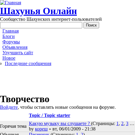
Перейти к основному содержанию
Шахунья Онлайн
Сообщество Шахунских интернет-пользователей
Main menu
Главная
Блоги
Форумы
Объявления
Улучшить сайт
Новое
Последние сообщения
Творчество
Войдите
, чтобы оставлять новые сообщения на форуме.
Topic / Topic starter
Какую музыку вы слушаете ?
(Страницы:
1
,
2
,
3
Горячая тема
by
кореш
» вт, 06/01/2009 - 21:38
Обычная
Песенник
(Страницы:
1
,
2
)