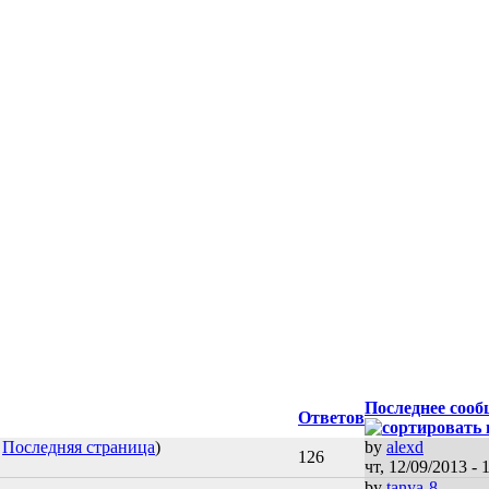
Последнее соо
Ответов
…
Последняя страница
)
by
alexd
126
чт, 12/09/2013 - 
by
tanya-8