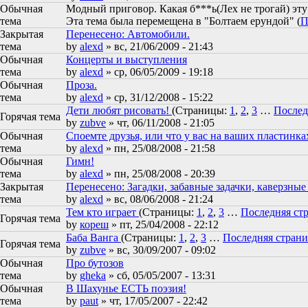
Обычная
Модный приговор. Какая б***ь(Лех не трогай) эту
тема
Эта тема была перемещена в "Болтаем ерундой" (
П
Закрытая
Перенесено: Автомобили.
тема
by
alexd
» вс, 21/06/2009 - 21:43
Обычная
Концерты и выступления
тема
by
alexd
» ср, 06/05/2009 - 19:18
Обычная
Проза.
тема
by
alexd
» ср, 31/12/2008 - 15:22
Дети любят рисовать!
(Страницы:
1
,
2
,
3
…
Послед
Горячая тема
by
zubve
» чт, 06/11/2008 - 21:05
Обычная
Споемте друзья, или что у вас на ваших пластинка
тема
by
alexd
» пн, 25/08/2008 - 21:58
Обычная
Гимн!
тема
by
alexd
» пн, 25/08/2008 - 20:39
Закрытая
Перенесено: Загадки, забавные задачки, каверзные
тема
by
alexd
» вс, 08/06/2008 - 21:24
Тем кто играет
(Страницы:
1
,
2
,
3
…
Последняя ст
Горячая тема
by
кореш
» пт, 25/04/2008 - 22:12
Баба Ванга
(Страницы:
1
,
2
,
3
…
Последняя стран
Горячая тема
by
zubve
» вс, 30/09/2007 - 09:02
Обычная
Про бутозов
тема
by
gheka
» сб, 05/05/2007 - 13:31
Обычная
В Шахунье ЕСТЬ поэзия!
тема
by
paut
» чт, 17/05/2007 - 22:42