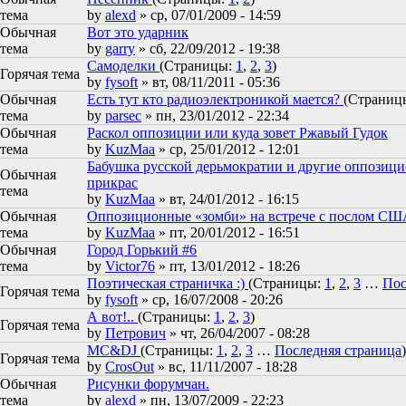
тема
by
alexd
» ср, 07/01/2009 - 14:59
Обычная
Вот это ударник
тема
by
garry
» сб, 22/09/2012 - 19:38
Самоделки
(Страницы:
1
,
2
,
3
)
Горячая тема
by
fysoft
» вт, 08/11/2011 - 05:36
Обычная
Есть тут кто радиоэлектроникой мается?
(Страниц
тема
by
parsec
» пн, 23/01/2012 - 22:34
Обычная
Раскол оппозиции или куда зовет Ржавый Гудок
тема
by
KuzMaa
» ср, 25/01/2012 - 12:01
Бабушка русской дерьмократии и другие оппозици
Обычная
прикрас
тема
by
KuzMaa
» вт, 24/01/2012 - 16:15
Обычная
Оппозиционные «зомби» на встрече с послом СШ
тема
by
KuzMaa
» пт, 20/01/2012 - 16:51
Обычная
Город Горький #6
тема
by
Victor76
» пт, 13/01/2012 - 18:26
Поэтическая страничка :)
(Страницы:
1
,
2
,
3
…
Пос
Горячая тема
by
fysoft
» ср, 16/07/2008 - 20:26
А вот!..
(Страницы:
1
,
2
,
3
)
Горячая тема
by
Петрович
» чт, 26/04/2007 - 08:28
MC&DJ
(Страницы:
1
,
2
,
3
…
Последняя страница
)
Горячая тема
by
CrosOut
» вс, 11/11/2007 - 18:28
Обычная
Рисунки форумчан.
тема
by
alexd
» пн, 13/07/2009 - 22:23