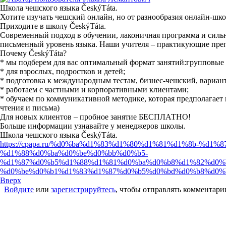
Школа чешского языка ČeskýTáta.
Хотите изучать чешский онлайн, но от разнообразия онлайн-шко
Приходите в школу ČeskýTáta.
Современный подход в обучении, лаконичная программа и силь
письменный уровень языка. Наши учителя – практикующие пре
Почему ČeskýTáta?
* мы подберем для вас оптимальный формат занятий:групповые
* для взрослых, подростков и детей;
*
подготовка к международным тестам, бизнес-чешский, вариант
*
работаем с частными и корпоративными клиентами;
*
обучаем по коммуникативной методике, которая предполагает 
чтения и письма)
Для новых клиентов – пробное занятие БЕСПЛАТНО!
Больше информации узнавайте у менеджеров школы.
Школа чешского языка ČeskýTáta.
https://cpapa.ru/%d0%ba%d1%83%d1%80%d1%81%d1%8b-%d
%d1%88%d0%ba%d0%be%d0%bb%d0%b5-
%d1%87%d0%b5%d1%88%d1%81%d0%ba%d0%b8%d1%82%d0%
%d0%be%d0%b1%d1%83%d1%87%d0%b5%d0%bd%d0%b8%d0%b
Вверх
Войдите
или
зарегистрируйтесь
, чтобы отправлять комментари