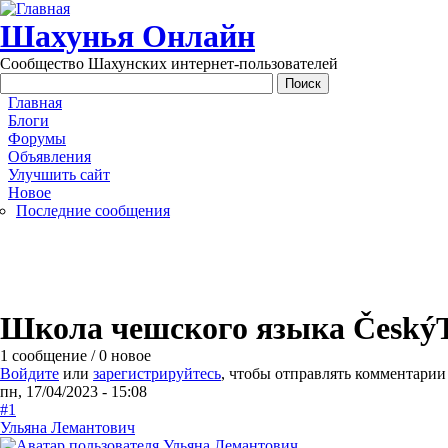
Перейти к основному содержанию
Шахунья Онлайн
Сообщество Шахунских интернет-пользователей
Main menu
Главная
Блоги
Форумы
Объявления
Улучшить сайт
Новое
Последние сообщения
Школа чешского языка ČeskýT
1 сообщение / 0 новое
Войдите
или
зарегистрируйтесь
, чтобы отправлять комментарии
пн, 17/04/2023 - 15:08
#1
Ульяна Лемантович