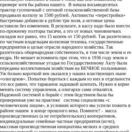
примере хотя бы района нашего. В начала восьмидесятых
трактор гусеничный с оптовой сельскохозяйственной базы
продавали колхозу за 1500 рублей. Активисты «перестройки»
быстренько добавили к рублю три ноля, а оптовые цены
оставили без изменения. В результате, в кассу надо было внести
по-прежнему полторы тысячи, а это от новых чиновничьих
окладов все равно, что 15 копеек от 150 рублей. Так разлетелись
по частным владельцам колхозная техника, государственные
предприятия и целые отрасли народного хозяйства. Так
разлетелась общенародная собственность, в том числе земля и ее
недра. Не мешает вспомнить при этом, что в 1936 году земля и
сельскохозяйственные угодья по Государственному Акту были
переданы коллективным хозяйствам на ВЕЧНОЕ пользование.
Уж больно короткий век оказался у наших властвующих ныне
«олигархов». Попытки бороться с каждым из них в отдельности
это все равно, что тараканов ладошкой шлепать. Нужно в корне
менять систему управления, а олигархи сами отвалятся.
Надежной системой в борьбе с этим бедствием была бы
проверенная уже на практике система социализма «с
человеческим лицом», в условиях которого мы успели пожить в
районе нашем в конце прошлого века. Помните? - масса
производственных (а не потребительских) кооперативов,
индивидуальные семейные частные предприятия (исчп),
массовая производственная инициатива мелких и средних
производителей за короткое время наполнили потребительский