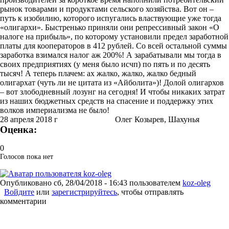
рынок товарами и продуктами сельского хозяйства. Вот он –
путь к изобилию, которого испугались властвующие уже тогда
«олигархи». Быстренько приняли они репрессивный закон «О
налоге на прибыль», по которому установили предел заработной
платы для кооператоров в 412 рублей. Со всей остальной суммы
заработка взимался налог аж 200%! А зарабатывали мы тогда в
своих предприятиях (у меня было исчп) по пять и по десять
тысяч! А теперь плачем: ах жалко, жалко, жалко бедный
олигархат (чуть ли не цитата из «Айболита»)! Долой олигархов
– вот злободневный лозунг на сегодня! И чтобы никаких затрат
из наших бюджетных средств на спасение и поддержку этих
волков империализма не было!
28 апреля 2018 г Олег Козырев, Шахунья
Оценка:
0
Голосов пока нет
Опубликовано
сб, 28/04/2018 - 16:43
пользователем
koz-oleg
Войдите
или
зарегистрируйтесь
, чтобы отправлять
комментарии