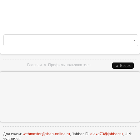
Вы здесь
Главная
»
Профиль пользователя
▲ Вверх
Для связи:
webmaster@shah-online.ru
, Jabber ID:
alexd73@jabber.ru
, UIN:
29638538