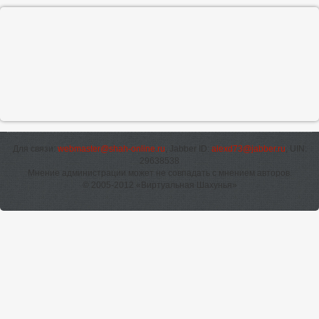
Для связи:
webmaster@shah-online.ru
, Jabber ID:
alexd73@jabber.ru
, UIN:
29638538
Мнение администрации может не совпадать с мнением авторов.
© 2005-2012 «Виртуальная Шахунья»