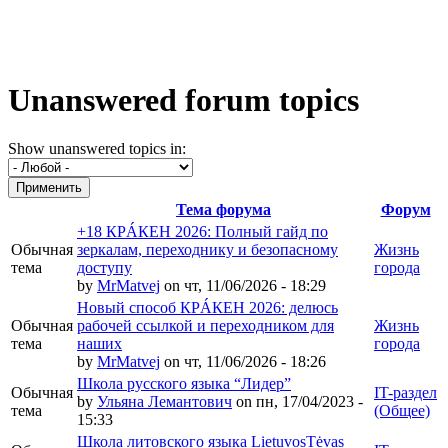
Unanswered forum topics
Show unanswered topics in:
Тема форума
Форум
+18 КРÁКЕН 2026: Полный гайд по
Обычная
зеркалам, переходнику и безопасному
Жизнь
тема
доступу
города
by
MrMatvej
on чт, 11/06/2026 - 18:29
Новый способ КРÁКЕН 2026: делюсь
Обычная
рабочей ссылкой и переходником для
Жизнь
тема
наших
города
by
MrMatvej
on чт, 11/06/2026 - 18:26
Школа русского языка “Лидер”
Обычная
IT-раздел
by
Ульяна Лемантович
on пн, 17/04/2023 -
тема
(Общее)
15:33
Школа литовского языка LietuvosTėvas