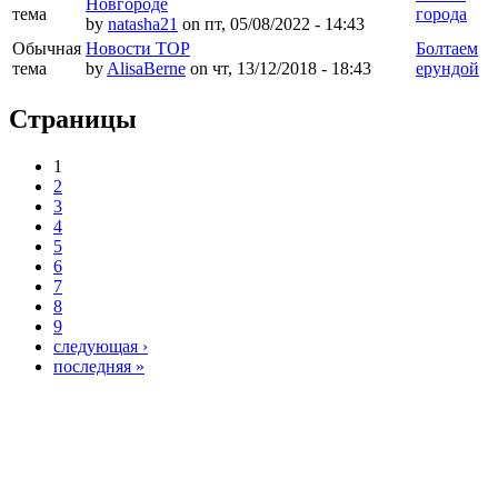
Новгороде
тема
города
by
natasha21
on пт, 05/08/2022 - 14:43
Обычная
Новости ТОР
Болтаем
тема
by
AlisaBerne
on чт, 13/12/2018 - 18:43
ерундой
Страницы
1
2
3
4
5
6
7
8
9
следующая ›
последняя »