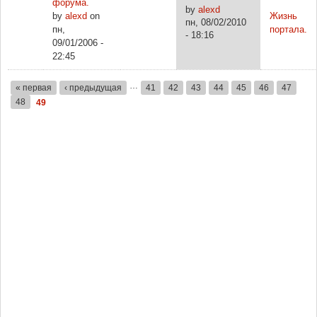
форума.
by
alexd
by
alexd
on
Жизнь
пн, 08/02/2010
пн,
портала.
- 18:16
09/01/2006 -
22:45
…
« первая
‹ предыдущая
41
42
43
44
45
46
47
Страницы
48
49