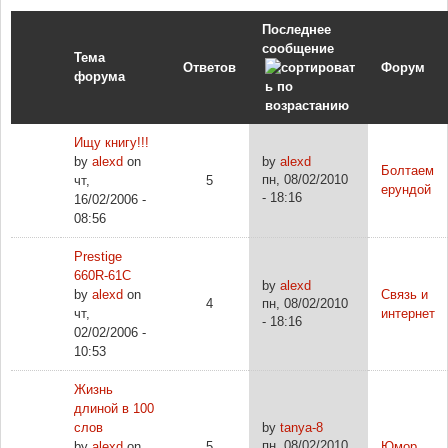
Последнее
сообщение
Тема
Ответов
Форум
форума
Ищу книгу!!!
by
alexd
on
by
alexd
Болтаем
пн, 08/02/2010
чт,
5
ерундой
- 18:16
16/02/2006 -
08:56
Prestige
660R-61C
by
alexd
by
alexd
on
Связь и
4
пн, 08/02/2010
чт,
интернет
- 18:16
02/02/2006 -
10:53
Жизнь
длиной в 100
слов
by
tanya-8
пн, 08/02/2010
by
alexd
on
5
Юмор