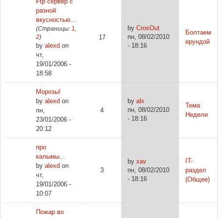
Ftp сервер с
разной
вкусностью...
by
CrosOut
(Страницы:
1
,
Болтаем
пн, 08/02/2010
2
)
17
ерундой
by
alexd
on
- 18:16
чт,
19/01/2006 -
18:58
Морозы!
by
alexd
on
by
alx
Тема
пн, 08/02/2010
пн,
4
Недели
- 18:16
23/01/2006 -
20:12
про
калымы...
IT-
by
xav
by
alexd
on
3
пн, 08/02/2010
раздел
чт,
- 18:16
(Общее)
19/01/2006 -
10:07
Пожар во