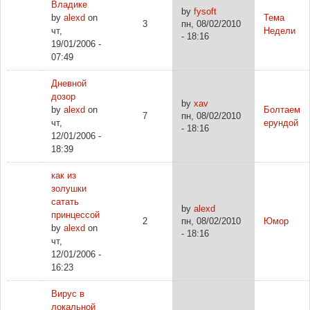
Владике
by
fysoft
by
alexd
on
Тема
3
пн, 08/02/2010
чт,
Недели
- 18:16
19/01/2006 -
07:49
Дневной
дозор
by
xav
by
alexd
on
Болтаем
7
пн, 08/02/2010
чт,
ерундой
- 18:16
12/01/2006 -
18:39
как из
золушки
сатать
by
alexd
принцессой
2
пн, 08/02/2010
Юмор
by
alexd
on
- 18:16
чт,
12/01/2006 -
16:23
Вирус в
локальной