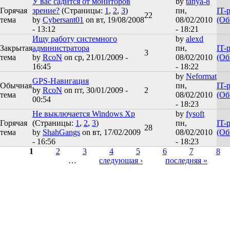
У вас садится от мониторов
by
tanya-8
Горячая
зрение?
(Страницы:
1
,
2
,
3
)
пн,
IT-
22
тема
by
Cybersant01
on вт, 19/08/2008
08/02/2010
(Об
- 13:12
- 18:21
Ищу работу системного
by
alexd
Закрытая
администратора
пн,
IT-
3
тема
by
RcoN
on ср, 21/01/2009 -
08/02/2010
(Об
16:45
- 18:22
by
Neformat
GPS-Навигация
Обычная
пн,
IT-
by
RcoN
on пт, 30/01/2009 -
2
тема
08/02/2010
(Об
00:54
- 18:23
Не выключается Windows Xp
by
fysoft
Горячая
(Страницы:
1
,
2
,
3
)
пн,
IT-
28
тема
by
ShahGangs
on вт, 17/02/2009
08/02/2010
(Об
- 16:56
- 18:23
Страницы
1
2
3
4
5
6
7
8
…
следующая ›
последняя »