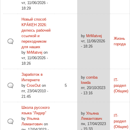
чт, 11/06/2026 -
18:29
Новый способ
КРÁКЕН 2026:
делюсь рабочей
ссылкой и
by
MrMatvej
Жизнь
чт, 11/06/2026
переходником
города
- 18:26
для наших
by
MrMatvej
on
чт, 11/06/2026 -
18:26
Заработок в
by
comba
Интернете
IT-
lowda
by
CrosOut
on
5
раздел
пт, 20/10/2023
пт, 23/04/2010 -
(Общее)
- 13:16
21:45
Школа русского
языка “Лидер”
by
Ульяна
IT-
by
Ульяна
Лемантович
раздел
пн, 17/04/2023
Лемантович
on
(Общее)
- 15:33
пн, 17/04/2023 -