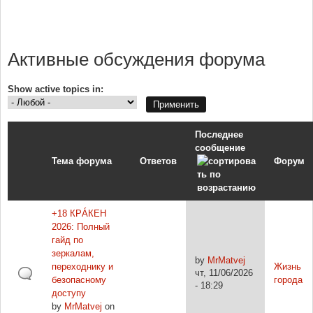
Активные обсуждения форума
Show active topics in:
Последнее
сообщение
Тема форума
Ответов
Форум
+18 КРÁКЕН
2026: Полный
гайд по
зеркалам,
by
MrMatvej
переходнику и
Жизнь
чт, 11/06/2026
безопасному
города
- 18:29
доступу
by
MrMatvej
on