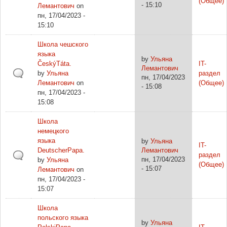
(Общее)
- 15:10
Лемантович
on
пн, 17/04/2023 -
15:10
Школа чешского
языка
by
Ульяна
ČeskýTáta.
IT-
Лемантович
by
Ульяна
раздел
пн, 17/04/2023
Лемантович
on
(Общее)
- 15:08
пн, 17/04/2023 -
15:08
Школа
немецкого
языка
by
Ульяна
IT-
DeutscherPapa.
Лемантович
раздел
пн, 17/04/2023
by
Ульяна
(Общее)
- 15:07
Лемантович
on
пн, 17/04/2023 -
15:07
Школа
польского языка
by
Ульяна