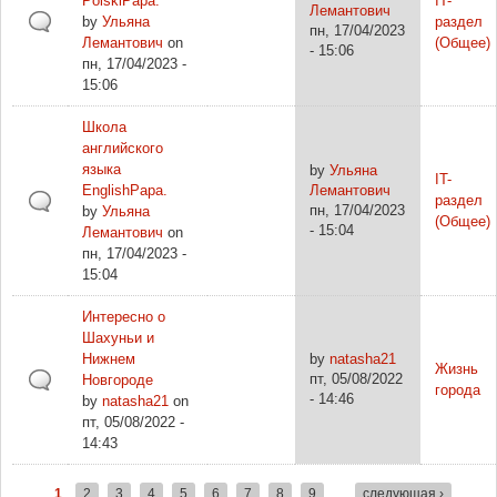
PolskiPapa.
IT-
Лемантович
by
Ульяна
раздел
пн, 17/04/2023
Лемантович
on
(Общее)
- 15:06
пн, 17/04/2023 -
15:06
Школа
английского
языка
by
Ульяна
IT-
EnglishPapa.
Лемантович
раздел
пн, 17/04/2023
by
Ульяна
(Общее)
- 15:04
Лемантович
on
пн, 17/04/2023 -
15:04
Интересно о
Шахуньи и
Нижнем
by
natasha21
Жизнь
пт, 05/08/2022
Новгороде
города
- 14:46
by
natasha21
on
пт, 05/08/2022 -
14:43
1
2
3
4
5
6
7
8
9
…
следующая ›