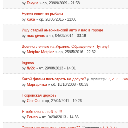
by
Гекуба
» ср, 23/09/2009 - 21:58
Нужен совет по рыбкам
by
kuka
» ср, 20/05/2015 - 21:00
Ищу старый американский авто у вас в городе
by
max givers
» чт, 04/09/2014 - 03:19
Военнопленные на Украине. Обращение к Путину!
by
Metplaz Metplaz
» ср, 25/05/2016 - 22:32
Ingress
by
fly2k
» чт, 29/08/2013 - 14:01
Какой фильм посмотреть на досуге?
(Страницы:
1
,
2
,
3
…
По
by
Маргаритка
» сб, 18/10/2008 - 00:39
Покровская церковь
by
CrosOut
» ср, 27/04/2011 - 19:26
Я тебя очень люблю !!!
by
Ромео
» чт, 04/04/2013 - 14:36
Советы по строительству дома??
(Страницы:
1
,
2
,
3
,
4
)