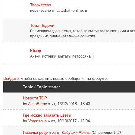
Творчество
перенесено в http://shah-online.ru
Тема Недели
Размещаем здесь темы, которые вы считаете важными и ак
праздники, знаменательные события.
Юмор
Анеки, истории, цытаты петросяна :)
Страницы
Войдите
, чтобы оставлять новые сообщения на форуме.
Topic / Topic starter
Новости ТОР
by
AlisaBerne
» чт, 13/12/2018 - 18:43
Где можно заказать цветы
by
Voronsova
» вт, 10/10/2017 - 12:04
Парочка рецептов от бабушки Арины
(Страницы:
1
,
2
)