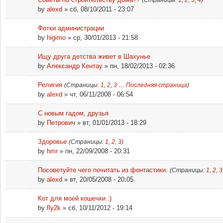
by
alexd
» сб, 08/10/2011 - 23:07
Фотки администрации
by
higimo
» ср, 30/01/2013 - 21:58
Ищу друга детства живет в Шахунье
by
Александр Кентау
» пн, 18/02/2013 - 02:36
Религия
(Страницы:
1
,
2
,
3
…
Последняя страница
)
by
alexd
» чт, 06/11/2008 - 06:54
С новым гадом, друзья
by
Петрович
» вт, 01/01/2013 - 18:29
Здоровье
(Страницы:
1
,
2
,
3
)
by
hmr
» пн, 22/09/2008 - 20:31
Посоветуйте чего почитать из фонтастики.
(Страницы:
1
,
2
,
3
by
alexd
» вт, 20/05/2008 - 20:05
Кот для моей кошечки :)
by
fly2k
» сб, 10/11/2012 - 19:14