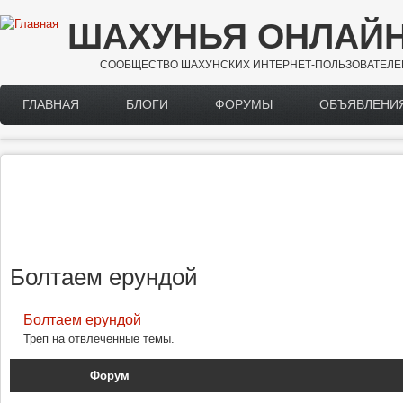
Перейти к основному содержанию
ШАХУНЬЯ ОНЛАЙ
СООБЩЕСТВО ШАХУНСКИХ ИНТЕРНЕТ-ПОЛЬЗОВАТЕЛЕ
ГЛАВНАЯ
БЛОГИ
ФОРУМЫ
ОБЪЯВЛЕНИ
Main menu
Болтаем ерундой
Болтаем ерундой
Треп на отвлеченные темы.
Форум