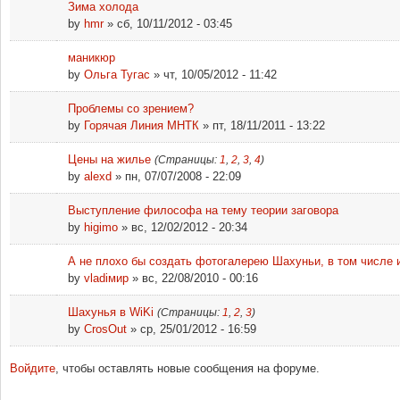
Зима холода
by
hmr
» сб, 10/11/2012 - 03:45
маникюр
by
Ольга Тугас
» чт, 10/05/2012 - 11:42
Проблемы со зрением?
by
Горячая Линия МНТК
» пт, 18/11/2011 - 13:22
Цены на жилье
(Страницы:
1
,
2
,
3
,
4
)
by
alexd
» пн, 07/07/2008 - 22:09
Выступление философа на тему теории заговора
by
higimo
» вс, 12/02/2012 - 20:34
А не плохо бы создать фотогалерею Шахуньи, в том числе 
by
vladiмир
» вс, 22/08/2010 - 00:16
Шахунья в WiKi
(Страницы:
1
,
2
,
3
)
by
CrosOut
» ср, 25/01/2012 - 16:59
Войдите
, чтобы оставлять новые сообщения на форуме.
Страницы