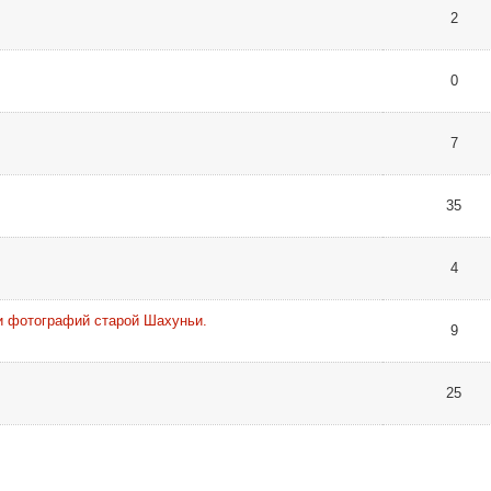
2
0
7
35
4
и фотографий старой Шахуньи.
9
25