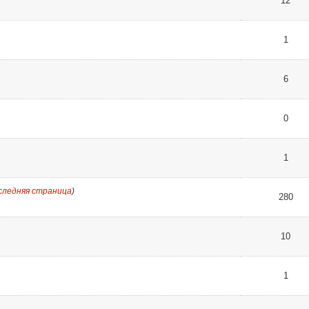
12
1
6
0
1
следняя страница
)
280
10
1