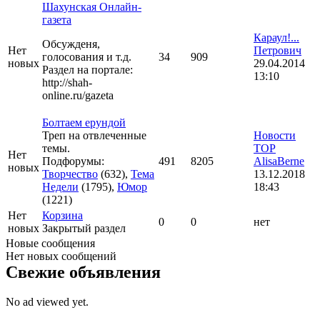
Шахунская Онлайн-
газета
Караул!...
Обсужденя,
Нет
Петрович
голосования и т.д.
34
909
новых
29.04.2014
Раздел на портале:
13:10
http://shah-
online.ru/gazeta
Болтаем ерундой
Треп на отвлеченные
Новости
темы.
ТОР
Нет
Подфорумы:
491
8205
AlisaBerne
новых
Творчество
(632),
Тема
13.12.2018
Недели
(1795),
Юмор
18:43
(1221)
Нет
Корзина
0
0
нет
новых
Закрытый раздел
Новые сообщения
Нет новых сообщений
Свежие объявления
No ad viewed yet.