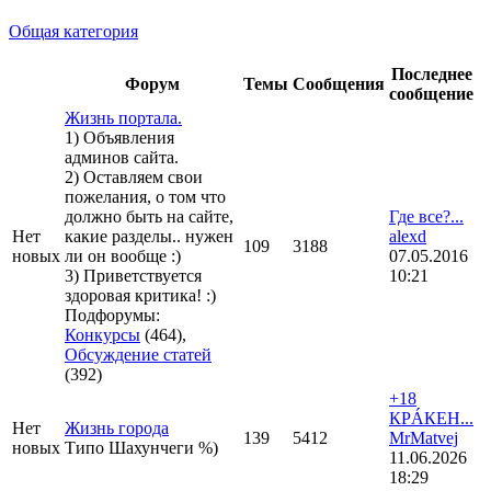
Общая категория
Последнее
Форум
Темы
Сообщения
сообщение
Жизнь портала.
1) Объявления
админов сайта.
2) Оставляем свои
пожелания, о том что
должно быть на сайте,
Где все?...
Нет
какие разделы.. нужен
alexd
109
3188
новых
ли он вообще :)
07.05.2016
3) Приветствуется
10:21
здоровая критика! :)
Подфорумы:
Конкурсы
(464),
Обсуждение статей
(392)
+18
КРÁКЕН...
Нет
Жизнь города
139
5412
MrMatvej
новых
Типо Шахунчеги %)
11.06.2026
18:29